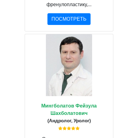
френулопластику,...
ПОСМОТРЕТЬ
Мингболатов Фейзула
Шахболатович
(Андролог, Уролог)