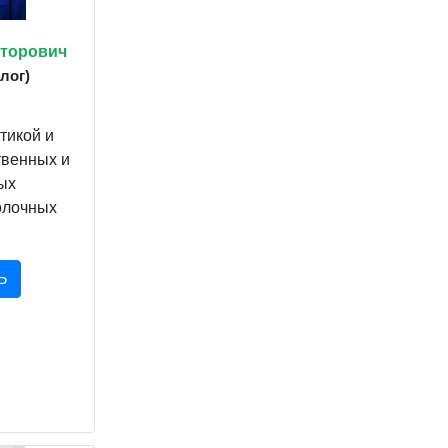
кторович
лог)
тикой и
твенных и
ых
олочных
Ь