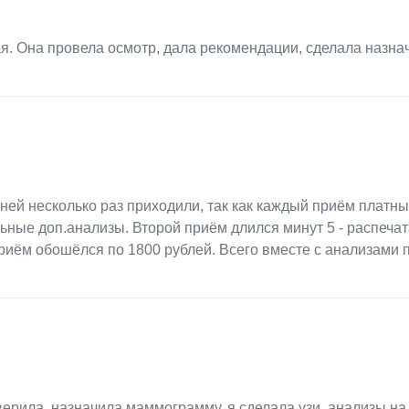
я. Она провела осмотр, дала рекомендации, сделала назна
 ней несколько раз приходили, так как каждый приём платн
ьные доп.анализы. Второй приём длился минут 5 - распеча
риём обошёлся по 1800 рублей. Всего вместе с анализами 
ерила, назначила маммограмму, я сделала узи, анализы на