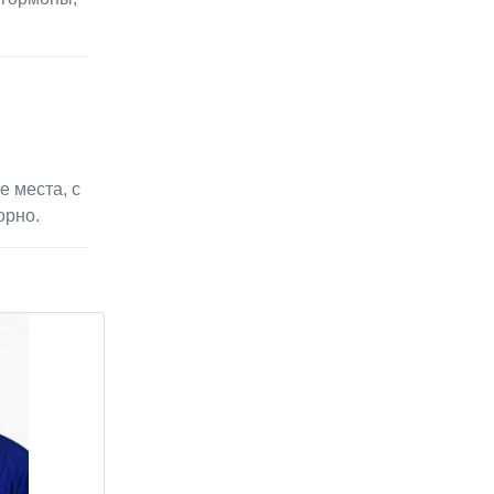
е места, с
орно.