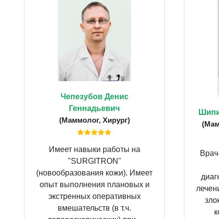
Чепезубов Денис
Геннадьевич
Шипи
(Маммолог, Хирург)
(Мам
Имеет навыки работы на
Врач
"SURGITRON"
(новообразования кожи). Имеет
диаг
опыт выполнения плановых и
лечен
экстренных оперативных
зло
вмешательств (в т.ч.
к