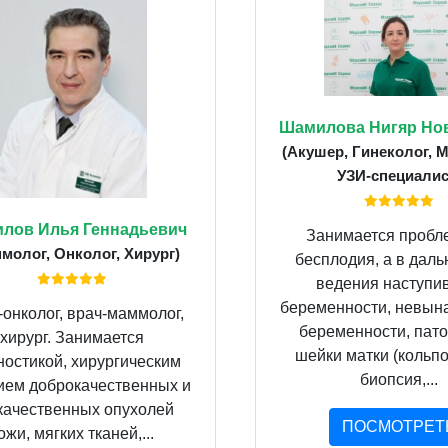
Шамилова Нигяр Но
(Акушер, Гинеколог, 
УЗИ-специалис
лов Илья Геннадьевич
Занимается пробл
молог, Онколог, Хирург)
бесплодия, а в дал
ведения наступи
беременности, невын
-онколог, врач-маммолог,
беременности, пат
хирург. Занимается
шейки матки (кольпо
ностикой, хирургическим
биопсия,...
ием доброкачественных и
качественных опухолей
ПОСМОТРЕТ
ожи, мягких тканей,...