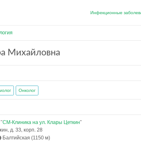
Инфекционные заболев
логия
ра Михайловна
молог
Онколог
"
СМ-Клиника на ул. Клары Цеткин
"
ин, д. 33, корп. 28
Балтийская (1150 м)