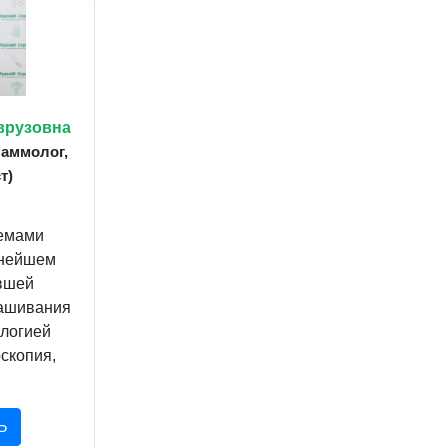
врузовна
Маммолог,
т)
емами
ьнейшем
вшей
ашивания
ологией
скопия,
Ь