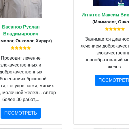
Игнатов Максим Ви
(Маммолог, Онко
Басанов Руслан
Владимирович
Занимается диагнос
молог, Онколог, Хирург)
лечением доброкачес
злокачественн
Проводит лечение
новообразований м
злокачественных и
желез.
доброкачественных
аболеваниях брюшной
ПОСМОТРЕТ
ти, сосудов, кожи, мягких
, молочной железы. Автор
более 30 работ,...
ПОСМОТРЕТЬ