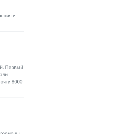
чения и
ый. Первый
тали
почти 8000
 гормоны,