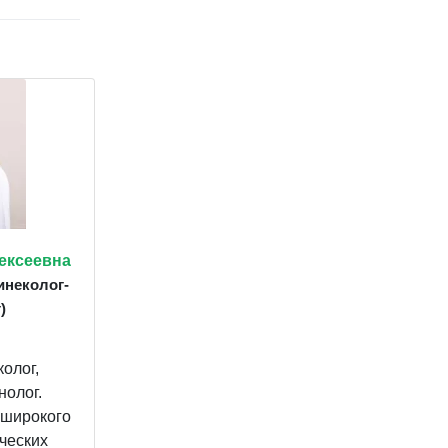
ексеевна
инеколог-
)
олог,
нолог.
 широкого
ческих