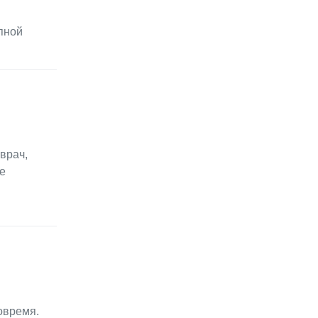
пной
врач,
е
овремя.