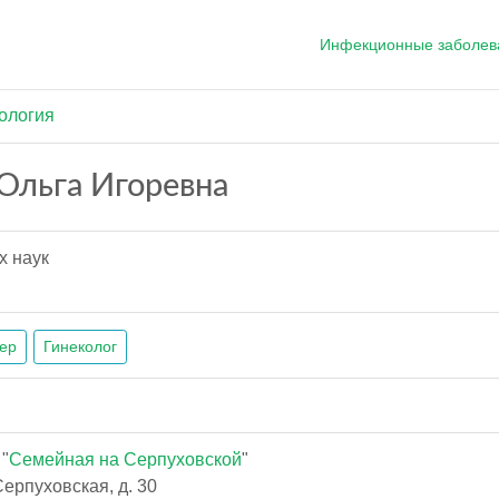
Инфекционные заболев
ология
Ольга Игоревна
х наук
ер
Гинеколог
"
Семейная на Серпуховской
"
ерпуховская, д. 30