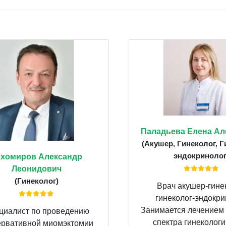
Паладьева Елена Ал
(Акушер, Гинеколог, Г
эндокринолог
ихомиров Александр
Леонидович
(Гинеколог)
Врач акушер-гинек
гинеколог-эндокри
Занимается лечением
циалист по проведению
спектра гинекологи
ервативной миомэктомии