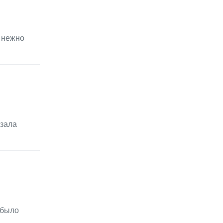
ь нежно
азала
 было