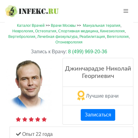
Каталог Врачей
>>
Врачи Москвы
>>
Мануальная терапия
,
Неврология
,
Остеопатия
,
Спортивная медицина
,
Кинезиология
,
Вертебрология
,
Лечебная физкультура
,
Реабилитация
,
Вегетология
,
Отоневрология
Запись к Врачу:
8 (499) 969-20-36
Джинчарадзе Николай
Георгиевич
Лучшие врачи
Записаться
Опыт 22 года