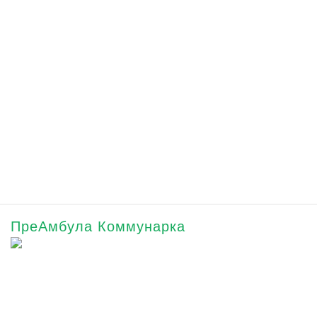
ПреАмбула Коммунарка