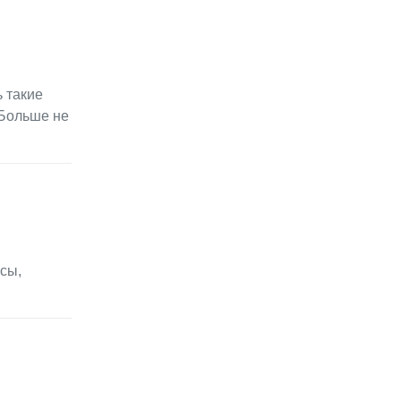
ь такие
 Больше не
сы,