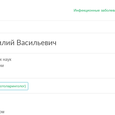
Инфекционные заболев
илий Васильевич
х наук
ии
(отоларинголог)
ом