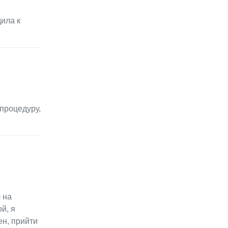
дила к
процедуру,
 на
й, я
ен, прийти