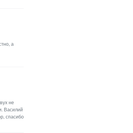
тно, а
вух не
и. Василий
р, спасибо