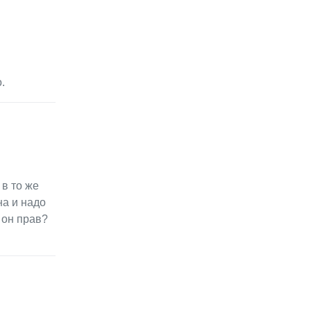
.
 в то же
на и надо
 он прав?