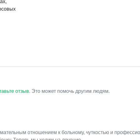
ах,
лосовых
тавьте отзыв
. Это может помочь другим людям.
имательным отношением к больному, чуткостью и професси
енку. Теперь мы ходим на лечение.