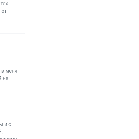
 тех
 от
ла меня
Я не
ы и с
й.