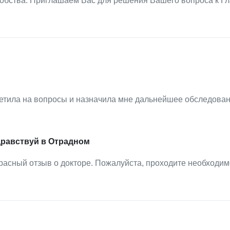
обства. Приглашаем Вас для решения Вашего вопроса к Г
ветила на вопросы и назначила мне дальнейшее обследован
дравствуй в Отрадном
расный отзыв о докторе. Пожалуйста, проходите необходи