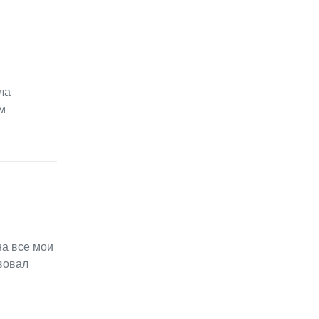
ла
м
на все мои
вовал