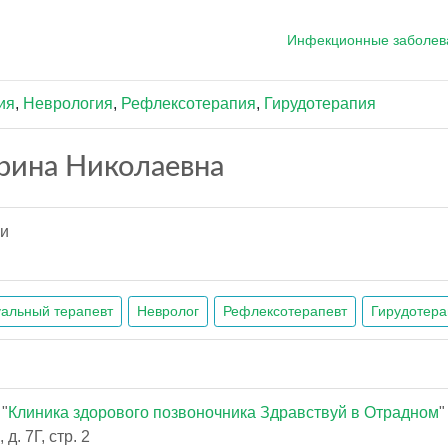
Инфекционные заболев
ия
,
Неврология
,
Рефлексотерапия
,
Гирудотерапия
рина Николаевна
ии
альный терапевт
Невролог
Рефлексотерапевт
Гирудотера
"
Клиника здорового позвоночника Здравствуй в Отрадном
"
д. 7Г, стр. 2