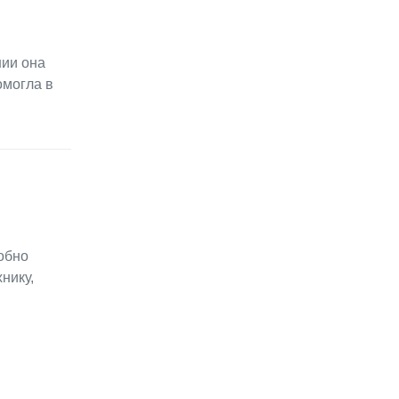
нии она
омогла в
обно
нику,