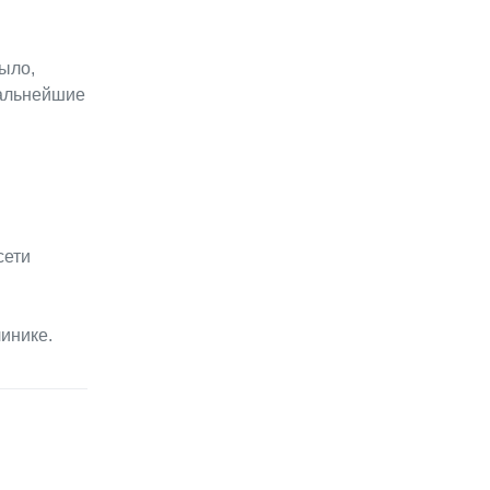
ыло,
дальнейшие
сети
инике.