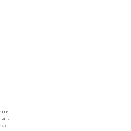
оз и
лись.
ора