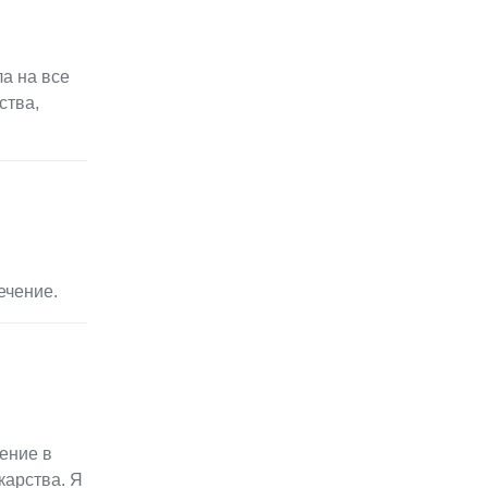
а на все
ства,
ечение.
ение в
карства. Я