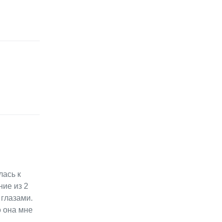
лась к
ние из 2
 глазами.
о она мне