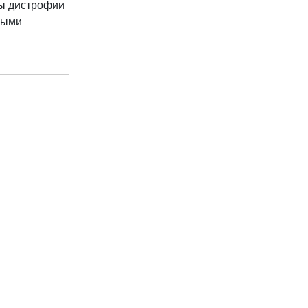
мы дистрофии
чными