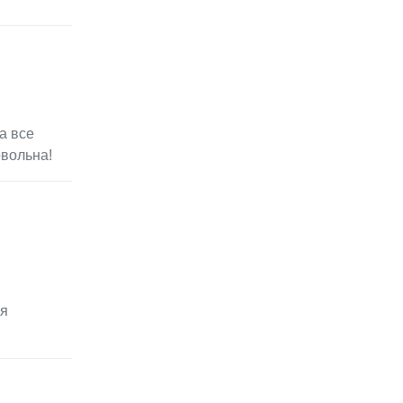
а все
овольна!
ая