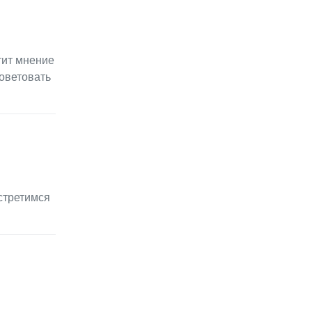
тит мнение
оветовать
стретимся