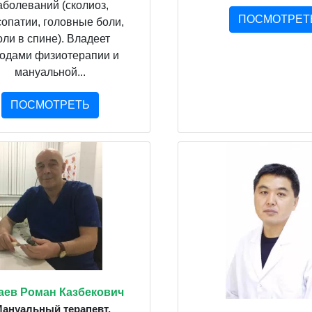
аболеваний (сколиоз,
ПОСМОТРЕТ
опатии, головные боли,
оли в спине). Владеет
одами физиотерапии и
мануальной...
ПОСМОТРЕТЬ
аев Роман Казбекович
Мануальный терапевт,