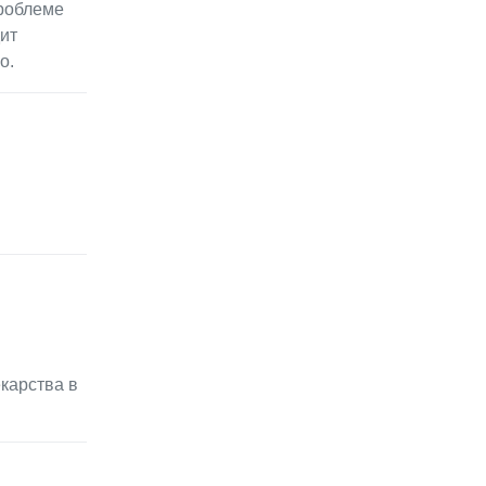
проблеме
ит
о.
екарства в