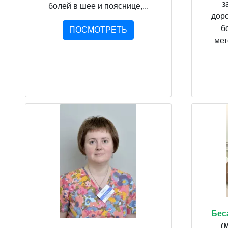
з
болей в шее и пояснице,...
дорс
б
ПОСМОТРЕТЬ
мет
Бес
(