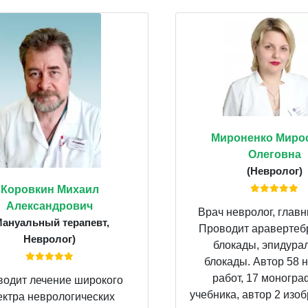
Мироненко Миро
Олеговна
(Невролог)
Коровкин Михаил
Александрович
Врач невролог, главн
Мануальный терапевт,
Проводит аравертеб
Невролог)
блокады, эпидура
блокады. Автор 58 
работ, 17 моногра
одит лечение широкого
учебника, автор 2 изобр
ектра неврологических