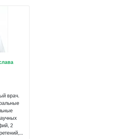
слава
ый врач.
ральные
льные
научных
фий, 2
етений,...