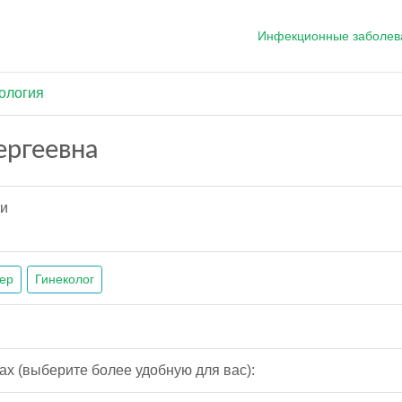
Инфекционные заболев
ология
ергеевна
ии
ер
Гинеколог
ах (выберите более удобную для вас):