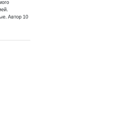
мого
ией.
ые. Автор 10