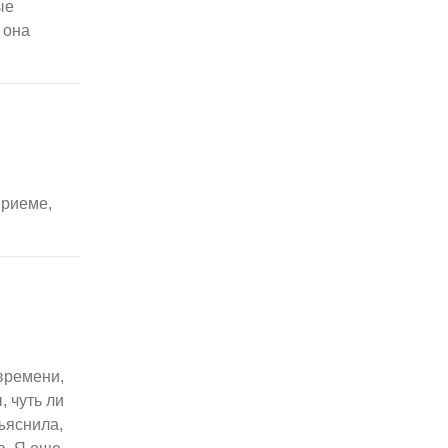
ые
 она
приеме,
времени,
 чуть ли
ъяснила,