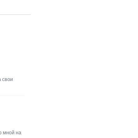
а свои
о мной на