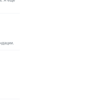
а. Я еще
ндации.