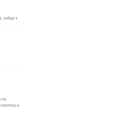
, пойду к
и по
 понятно и