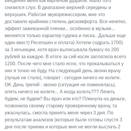
введения меня как кирпичом ударили. Мало того
снизился слух. В диапазоне верхней середины и
верхушек. Работая звукорежиссером, мне это
доставило крайнюю степень дискомфорта. Все нечетко,
эффект зажеванной пленки... особенно в музыке...
меняется только характер гудежа и писка.. Дальше еще
один квест) Ресепшен и оплата) Хотели содрать 1700)
за 3 инъекции, хотя врач выписывала бумагу по 200
рублей за каждую. В итоге за сий косяк заплатила всего
1200. После чего мне стало ясно, что прокалываться у
них я точно не буду. На следующий день звоню врачу
(лучше не стало), говорит - сегодня ничего не колите.
ОК. День третий - звоню (ситуация не поменялась),
опять ничего не колите... А когда колоть??? Лечить
будем, не будем? Вы врач или кто? Плюнула на деньги,
позвонила своему старому проверенному врачу, та
ужаснулась, смогла принять меня через 3 дня. По
результатам анализов (которые были готовы спустя 3
дня после приема и которые мне не могли выслать 2