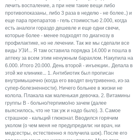
лечить воспаление, а при нем такие вещи либо
противопоказаны, либо 3 раза в неделю - не более..) и
еще пара препаратов - гель стоимостью 2.000, когда
есть аналоги гораздо дешевле и еще одни свечи,
которые более - менее подходят по диагнозу в
профилактике, но не лечении. Так же мы сделали все
виды УЗИ... Я там оставила порядка 14.000 и пошла в
аптеку за всем этим ненужным барахлом. Накупила на
6.000. Итого 20.000. День второй - инъекции.. Делала в
этой же клинике... 1. Антибиотик был прописан
внутримышечно (когда его вводят внутривенно, из-за
супер-болезненности). Ничего больнее в жизни не
колола. Плакала как маленькая девочка. 2. Витамины
группы B - больно/терпимо/но зачем (далее
выяснилось, что не так уж и надо было). 3. Самое
страшное - кальций глюконат. Вводился горячим
уколом (о чем меня не предупредили: ни врач, ни
медсестры, естественно я получила шок). После его