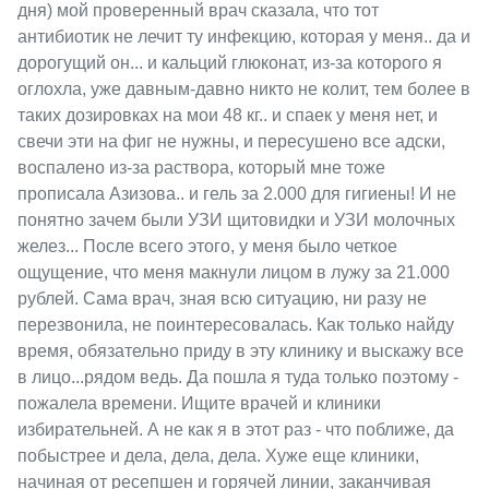
дня) мой проверенный врач сказала, что тот
антибиотик не лечит ту инфекцию, которая у меня.. да и
дорогущий он... и кальций глюконат, из-за которого я
оглохла, уже давным-давно никто не колит, тем более в
таких дозировках на мои 48 кг.. и спаек у меня нет, и
свечи эти на фиг не нужны, и пересушено все адски,
воспалено из-за раствора, который мне тоже
прописала Азизова.. и гель за 2.000 для гигиены! И не
понятно зачем были УЗИ щитовидки и УЗИ молочных
желез... После всего этого, у меня было четкое
ощущение, что меня макнули лицом в лужу за 21.000
рублей. Сама врач, зная всю ситуацию, ни разу не
перезвонила, не поинтересовалась. Как только найду
время, обязательно приду в эту клинику и выскажу все
в лицо...рядом ведь. Да пошла я туда только поэтому -
пожалела времени. Ищите врачей и клиники
избирательней. А не как я в этот раз - что поближе, да
побыстрее и дела, дела, дела. Хуже еще клиники,
начиная от ресепшен и горячей линии, заканчивая