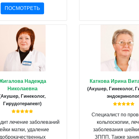
ПОСМОТРЕТЬ
Жигалова Надежда
Каткова Ирина Вит
Николаевна
(Акушер, Гинеколог, Г
(Акушер, Гинеколог,
эндокринолог
Гирудотерапевт)
Специалист по про
дит лечение заболеваний
кольпоскопии, ле
ейки матки, удаление
заболевания шейки
доброкачественных
ЗППП. Также зани