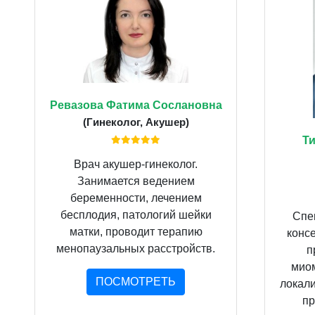
Ревазова Фатима Сослановна
(Гинеколог, Акушер)
Т
Врач акушер-гинеколог.
Занимается ведением
беременности, лечением
бесплодия, патологий шейки
Спе
матки, проводит терапию
конс
менопаузальных расстройств.
п
мио
ПОСМОТРЕТЬ
локал
пр