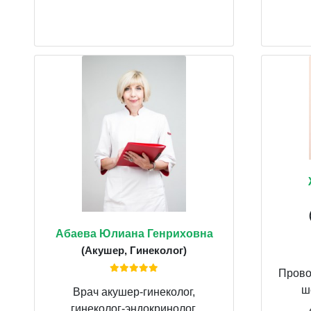
Абаева Юлиана Генриховна
(Акушер, Гинеколог)
Прово
ш
Врач акушер-гинеколог,
гинеколог-эндокринолог.