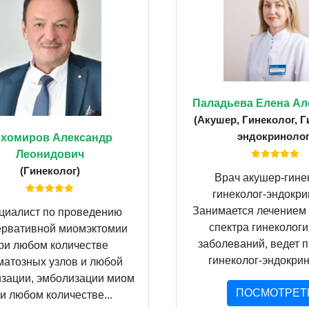
Паладьева Елена Ал
(Акушер, Гинеколог, Г
эндокринолог
ихомиров Александр
Леонидович
(Гинеколог)
Врач акушер-гинек
гинеколог-эндокри
Занимается лечением
циалист по проведению
спектра гинекологи
ервативной миомэктомии
заболеваний, ведет п
ри любом количестве
гинеколог-эндокрино
матозных узлов и любой
изации, эмболизации миом
ПОСМОТРЕТ
и любом количестве...