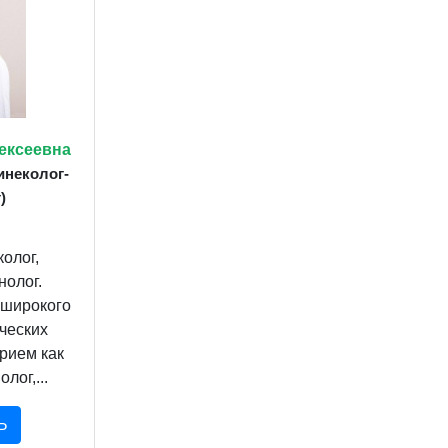
ексеевна
инеколог-
)
олог,
нолог.
 широкого
ческих
рием как
лог,...
Ь