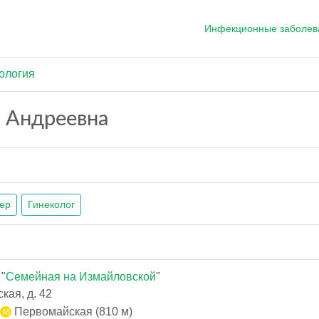
Инфекционные заболев
ология
 Андреевна
ер
Гинеколог
"
Семейная на Измайловской
"
кая, д. 42
Первомайская (810 м)