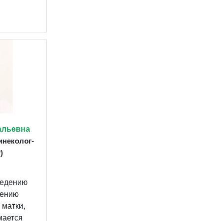
альевна
инеколог-
)
ведению
чению
 матки,
мается