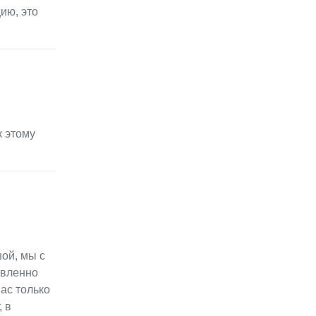
ию, это
к этому
ой, мы с
авленно
ас только
 в