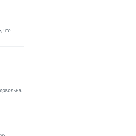
, что
довольна.
ор