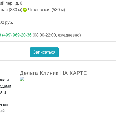
 пер., д. 6
кая (830 м)
Чкаловская (580 м)
00 руб.
8 (499) 969-20-36
(08:00-22:00, ежедневно)
Записаться
Дельта Клиник НА КАРТЕ
рла и
тодами
я и
еское
ный