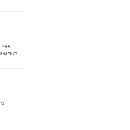
к мне
циалист,
ись