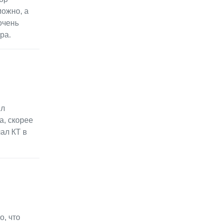
можно, а
очень
ра.
ил
а, скорее
лал КТ в
о, что