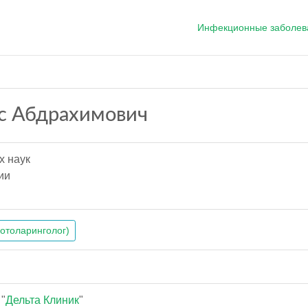
Инфекционные заболев
с Абдрахимович
х наук
ии
(отоларинголог)
"
Дельта Клиник
"