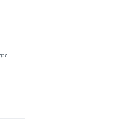
.
дал