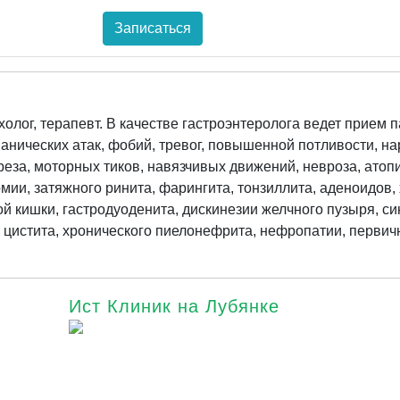
Записаться
ихолог, терапевт. В качестве гастроэнтеролога ведет прием 
панических атак, фобий, тревог, повышенной потливости, н
реза, моторных тиков, навязчивых движений, невроза, атоп
мии, затяжного ринита, фарингита, тонзиллита, аденоидов,
ой кишки, гастродуоденита, дискинезии желчного пузыря, с
 цистита, хронического пиелонефрита, нефропатии, первичн
Ист Клиник на Лубянке