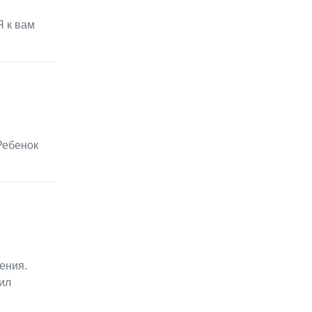
Я к вам
Ребенок
ения.
ил