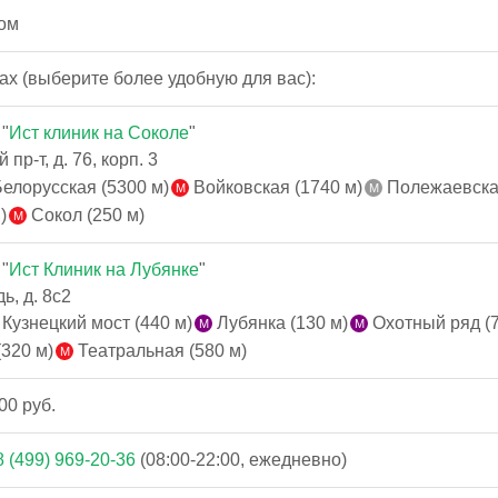
ом
ах (выберите более удобную для вас):
"
Ист клиник на Соколе
"
р-т, д. 76, корп. 3
елорусская (5300 м)
Войковская (1740 м)
Полежаевская
)
Сокол (250 м)
"
Ист Клиник на Лубянке
"
, д. 8с2
Кузнецкий мост (440 м)
Лубянка (130 м)
Охотный ряд (7
320 м)
Театральная (580 м)
00 руб.
8 (499) 969-20-36
(08:00-22:00, ежедневно)