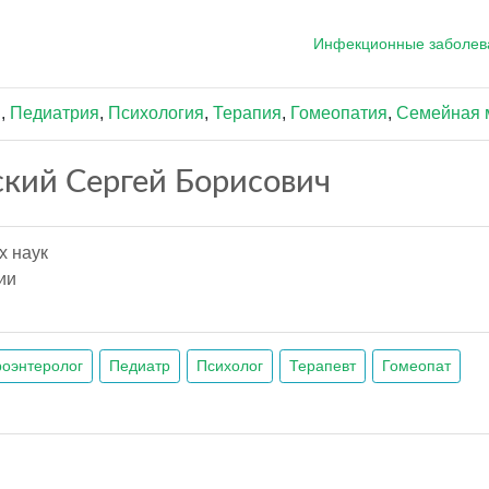
Инфекционные заболев
я
,
Педиатрия
,
Психология
,
Терапия
,
Гомеопатия
,
Семейная 
кий Сергей Борисович
х наук
ии
роэнтеролог
Педиатр
Психолог
Терапевт
Гомеопат