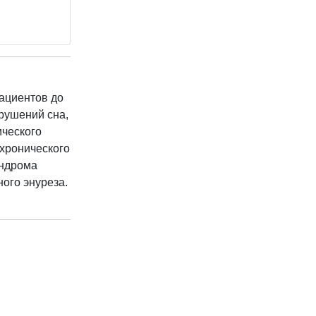
пациентов до
арушений сна,
ического
 хронического
индрома
ого энуреза.