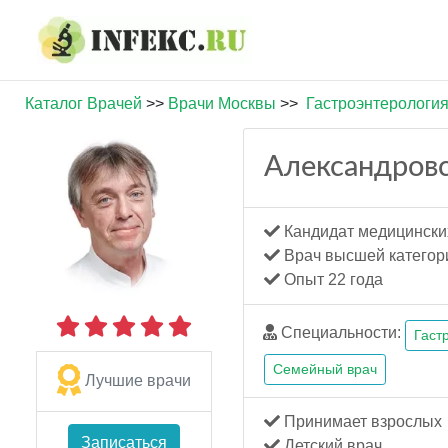
Каталог Врачей
>>
Врачи Москвы
>>
Гастроэнтерологи
Александровс
Кандидат медицински
Врач высшей категор
Опыт 22 года
Специальности:
Гаст
Семейный врач
Лучшие врачи
Принимает взрослых
Записаться
Детский врач