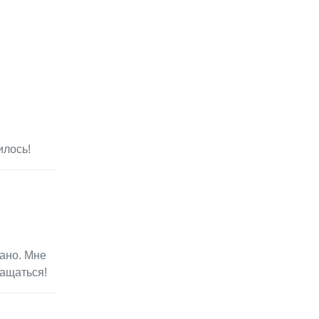
илось!
вано. Мне
ращаться!