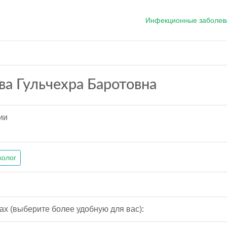
Инфекционные заболев
а Гульчехра Баротовна
ии
колог
ах (выберите более удобную для вас):