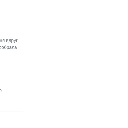
ня вдруг
 собрала
о