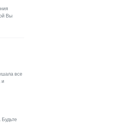
ения
рой Вы
ушала все
 и
 Будьте