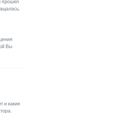
м прошел
ращалась.
ещения
рой Вы
т и какие
тора.