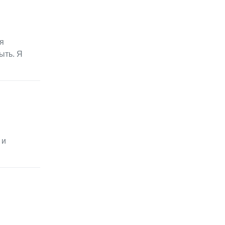
я
ыть. Я
 и